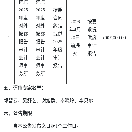
选聘
选聘
2025
2025
按照
年度
年度
合同
2026
按要
对外
对外
约定
年
4
月
求提
披露
披露
提供
1
20
日
供度
¥607,000.00
报告
报告
2025
前提
审计
审计
审计
年度
交
报告
会计
会计
审计
师事
师事
报告
务所
务所
五、评审专家名单：
郭碧云、吴舒艺、谢旭群、幸晓玲、李贝尔
六、公告期限
自本公告发布之日起
1
个工作日。