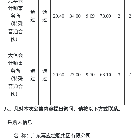
光华会
计师事
通
通
务所
29.40
34.00
9.69
73.09
2
2
过
过
（特殊
普通合
伙）
大信会
计师事
务所
通
通
26.60
27.00
9.50
63.10
3
/
（特殊
过
过
普通合
伙）
八、凡对本次公告内容提出询问，请按以下方式联系。
1.
采购人信息
名
称：广东嘉应控股集团有限公司