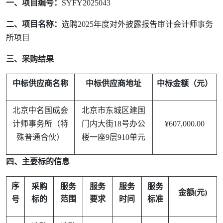
一、项目编号：
SYFY2025043
二、项目名称：
选聘
2025
年度对外披露报告审计会计师事务
所项目
三、采购结果
中标供应商名称
中标供应商地址
中标金额（元）
北京中名国成会
北京市东城区建国
计师事务所（特
门内大街
18
号办公
¥607,000.00
殊普通合伙）
楼一座
9
层
910
单元
四、主要标的信息
序
采购
服务
服务
服务
服务
金额
(
元
)
标的
范围
要求
时间
标准
号