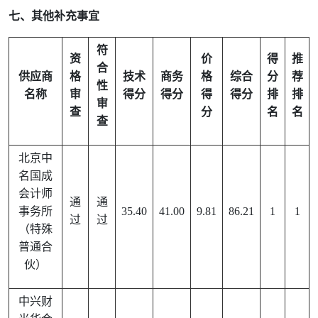
七、其他补充事宜
符
资
价
得
推
合
供应商
格
技术
商务
格
综合
分
荐
性
名称
审
得分
得分
得
得分
排
排
审
查
分
名
名
查
北京中
名国成
会计师
通
通
事务所
35.40
41.00
9.81
86.21
1
1
过
过
（特殊
普通合
伙）
中兴财