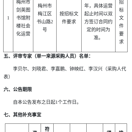
梅州市
招
梅州市
年，具体运营
剑英图
标
梅江区
按招标文
起止时间以双
1
书馆附
文
书山路
2
件要求
方签订合同约
楼社会
件
号
定的时间为
化运营
要
准。
求
五、评审专家（单一来源采购人员）名单：
李贝尔
、刘晓君、李嘉鹏、钟映红、李汉兴（采购人代
表）
六、公告期限
自本公告发布之日起
1个工作日。
七、其他补充事宜
符