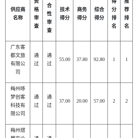
资
得
推
合
供应商
格
技术
商务
综合
分
荐
性
名称
审
得分
得分
得分
排
排
审
查
名
名
查
广东客
都文旅
通
通
55.00
37.80
92.80
1
1
有限公
过
过
司
梅州哆
梦创客
通
通
37.00
20.00
57.00
2
2
科技有
过
过
限公司
梅州熤