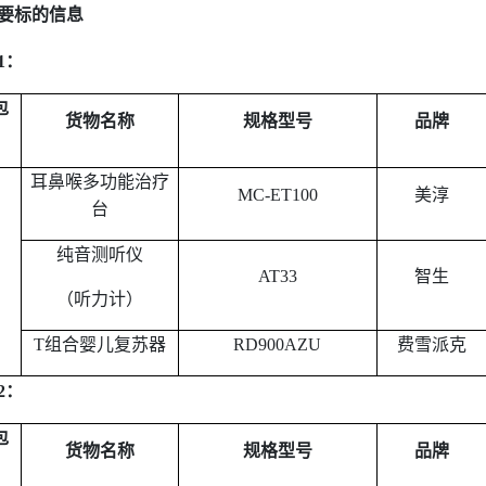
要标的信息
1
：
包
货物名称
规格型号
品牌
耳鼻喉多功能治疗
MC-ET100
美淳
台
纯音测听仪
AT33
智生
（听力计）
T
组合婴儿复苏器
RD900AZU
费雪派克
2
：
包
货物名称
规格型号
品牌