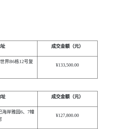
地址
成交金额（元）
新世界
B6
栋
12
号复
¥133,500.00
地址
成交金额（元）
纪海岸雅园
6
、
7
幢
¥127,800.00
房