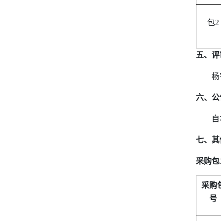
包
2
五、评
杨
六、公
自
七、其
采购包
采购
号