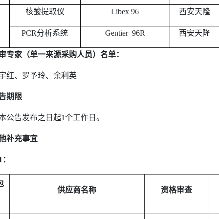
核酸提取仪
Libex 96
西安天隆
PCR
分析系统
Gentier 96R
西安天隆
审专家（单一来源采购人员）名单：
宇红
、
罗予玲
、
余利英
告期限
本公告发布之日起
1
个工作日。
他补充事宜
1
：
包
供应商名称
资格审查