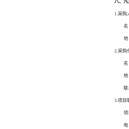
八、凡
1.
采购
名
地
2.
采购
名
地
联
3.
项目
项
电