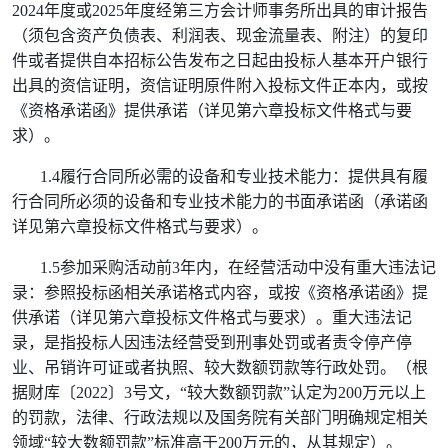
2024
年度或
2025
年度经第三方会计师事务所出具的审计报告
（须包含资产负债表、利润表、现金流量表、附注）的复印
件或者提供自本招标公告发布之日起由投标人基本开户银行
出具的资信证明，资信证明原件附入投标文件正本内，或按
《资格承诺函》提供承诺（详见第六章投标文件格式与要
求）。
1.4
履行合同所必需的设备和专业技术能力：提供具有履
行合同所必须的设备和专业技术能力的书面承诺函（承诺函
详见第六章投标文件格式与要求）。
1.5
参加采购活动前
3
年内，在经营活动中没有重大违法记
录：参照投标函相关承诺格式内容，或按《资格承诺函》提
供承诺（详见第六章投标文件格式与要求）。重大违法记
录，是指投标人因违法经营受到刑事处罚或者责令停产停
业、吊销许可证或者执照、较大数额罚款等行政处罚。（根
据财库〔
2022
〕
3
号文，
“
较大数额罚款
”
认定为
200
万元以上
的罚款，法律、行政法规以及国务院有关部门明确规定相关
领域
“
较大数额罚款
”
标准高于
200
万元的，从其规定）。