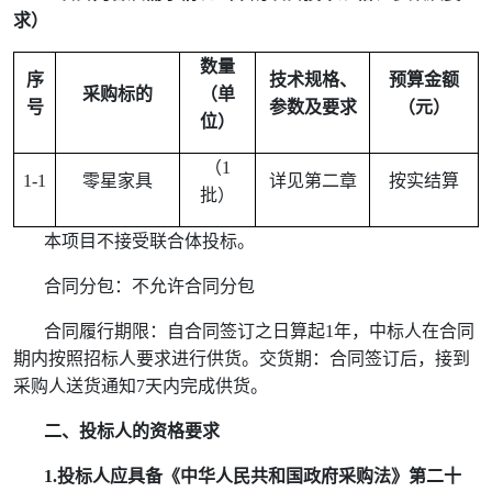
求）
数量
序
技术规格、
预算金额
采购标的
（单
号
参数及要求
（元）
位）
（
1
1-1
零星家具
详见第二章
按实结算
批）
本项目不接受联合体投标。
合同分包：不允许合同分包
合同履行期限：自合同签订之日算起
1
年，中标人在合同
期内按照招标人要求进行供货。交货期：合同签订后，接到
采购人送货通知
7
天内完成供货。
二、投标人的资格要求
1.
投标人应具备《中华人民共和国政府采购法》第二十