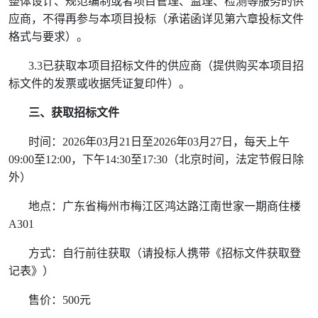
整体设计、规范编制或者项目管理、监理、检测等服务的供
应商，不得再参与本项目投标（承诺函详见第六章投标文件
格式与要求）。
3.3
已获取本项目招标文件的供应商
（提供购买本项目招
标文件的发票或收据凭证复印件）。
三、获取招标文件
时间：
2026
年
03
月
21
日至
2026
年
03
月
27
日，每天上午
09:00
至
12:00
，下午
14:30
至
17:30
（北京时间，法定节假日除
外）
地点：广东省梅州市梅江区鸿达路江南世家一期商住楼
A301
方式：自行前往获取（请投标人携带《招标文件获取登
记表》）
售价：
500
元