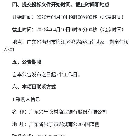
四、提交投标文件开始时间、截止时间和地点
开始时间：
2026
年
04
月
10
日
9
时
00
分
00
秒（北京时间）
截止时间：
2026
年
04
月
10
日
9
时
30
分
00
秒（北京时间）
地点：广东省梅州市梅江区鸿达路江南世家一期商住楼
A301
五、公告期限
自本公告发布之日起
5
个工作日。
六、本项目联系方式
1.
采购人信息
名
称：广东兴宁农村商业银行股份有限公司
地
址：广东省兴宁市兴城南郊
205
国道侧