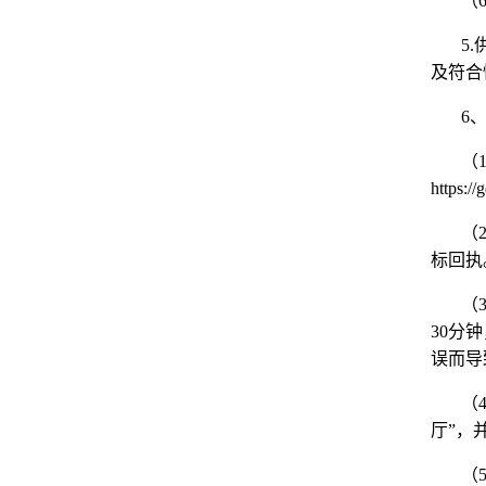
（
5.
及符合
6
（
https://
（
标回执
（
30
分钟
误而导
（
厅
”
，
（