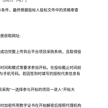
管〔
2021
〕
3
号）。
本条件，最终根据投标人投标文件中的资格审查
手册获取网址
:
件成功完整上传到云平台项目采购系统，且取得投
的时间和模式等要求参加开标。在投标截止时间前
与手机号码。若因签到时填写的授权代表信息有
目采购
”
一选择参与开标的项目一进入
“
开标大
件时加密所用数字证书在开始解密后按照代理机构