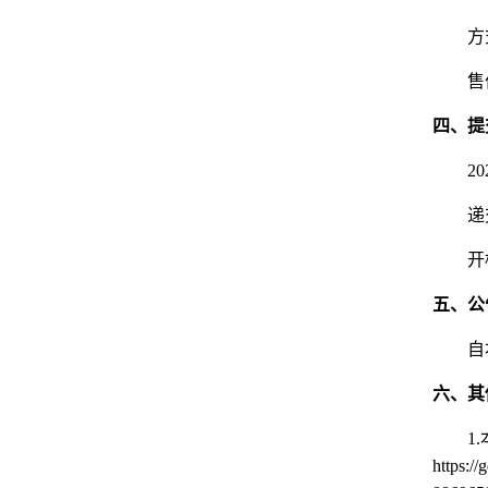
方
售
四、提
20
递
开
五、公
自
六、其
1.
https://