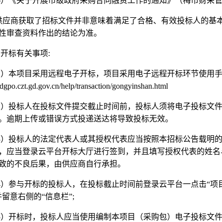
6
）《关于开展市级政府采购合同融资工作的通知》（梅市财采
供应商获取了招标文件并非意味着满足了合格、有效投标人的基
性审查资料作出的结论为准。
、开标有关事项
:
1
）本项目采用远程电子开标，项目采用电子远程开标环节使用
gdgpo.czt.gd.gov.cn/help/transaction/gongyinshan.html
2
）投标人在投标文件提交截止时间前，投标人须将电子投标文
。逾期上传或错误方式投递送达将导致投标无效。
3
）投标人的法定代表人或其授权代表应当按照本招标公告载明
，应当登录云平台开标大厅进行签到，并且填写授权代表的姓名
致的不良后果，由供应商自行承担。
4
）参与开标的投标人，在投标截止时间前登录云平台一点击
“
项
并留意右侧的
“
信息栏
”;
5
）开标时，投标人应当使用编制本项目（采购包）电子投标文