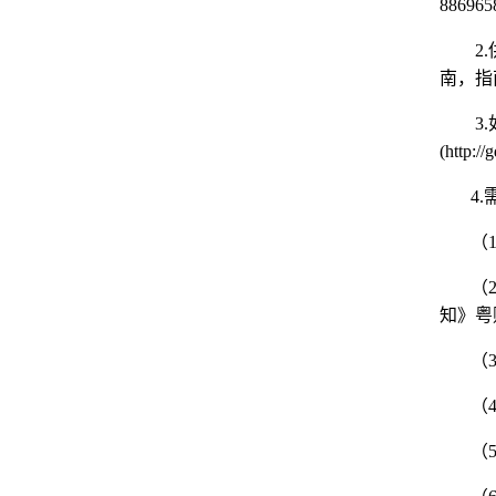
886965
2.
南，指
3.
(http:/
4.
（
（
知》粤
（
（
（