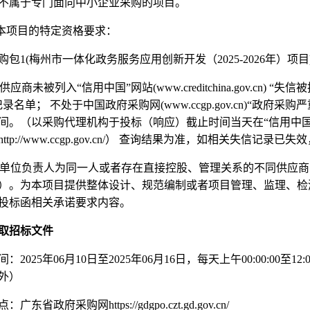
不属于专门面向中小企业采购的项目。
本项目的特定资格要求：
购包
1(
梅州市一体化政务服务应用创新开发（
2025-2026
年）项目
供应商未被列入
“
信用中国
”
网站
(www.creditchina.gov.cn) “
失信被
记录名单； 不处于中国政府采购网
(www.ccgp.gov.cn)“
政府采购严
间。（以采购代理机构于投标（响应）截止时间当天在
“
信用中
http://www.ccgp.gov.cn/
） 查询结果为准，如相关失信记录已失效
单位负责人为同一人或者存在直接控股、管理关系的不同供应商
）。为本项目提供整体设计、规范编制或者项目管理、监理、检
投标函相关承诺要求内容。
取招标文件
间：
2025
年
06
月
10
日至
2025
年
06
月
16
日，每天上午
00:00:00
至
12:
外）
点：广东省政府采购网
https://gdgpo.czt.gd.gov.cn/