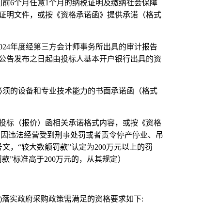
间前
6
个月任意
1
个月的纳税证明及缴纳社会保障
证明文件，或按《资格承诺函》提供承诺（格式
024
年度经第三方会计师事务所出具的审计报告
公告发布之日起由投标人基本开户银行出具的资
必须的设备和专业技术能力的书面承诺函（格式
投标（报价）函相关承诺格式内容，或按《资格
商因违法经营受到刑事处罚或者责令停产停业、吊
号文，
“
较大数额罚款
”
认定为
200
万元以上的罚
罚款
”
标准高于
200
万元的，从其规定）
)
落实政府采购政策需满足的资格要求如下
: