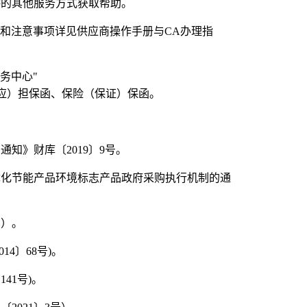
供的其他服务方式获取帮助。
和注意事项详见供应商操作手册与
CA
办理指
务中心
"
应）担保函、保险（保证）保函。
的通知》财库〔
2019
〕
9
号。
优化节能产品环境标志产品政府采购执行机制的通
号）。
014
〕
68
号
)
。
〕
141
号
)
。