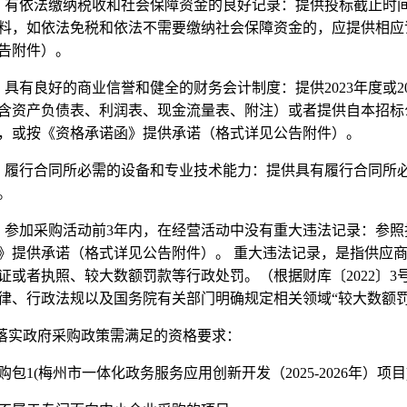
）有依法缴纳税收和社会保障资金的良好记录：提供投标截止时
料，如依法免税和依法不需要缴纳社会保障资金的，应提供相应
告附件）。
）具有良好的商业信誉和健全的财务会计制度：提供
2023
年度或
2
含资产负债表、利润表、现金流量表、附注）或者提供自本招标
，或按《资格承诺函》提供承诺（格式详见公告附件）。
）履行合同所必需的设备和专业技术能力：提供具有履行合同所
。
）参加采购活动前
3
年内，在经营活动中没有重大违法记录：参照
》提供承诺（格式详见公告附件）。 重大违法记录，是指供应
证或者执照、较大数额罚款等行政处罚。（根据财库〔
2022
〕
3
律、行政法规以及国务院有关部门明确规定相关领域
“
较大数额
落实政府采购政策需满足的资格要求：
购包
1(
梅州市一体化政务服务应用创新开发（
2025-2026
年）项目