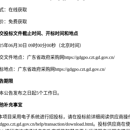
式：在线获取
价：免费获取
交投标文件截止时间、开标时间和地点
25
年
06
月
30
日
09
时
00
分
00
秒（北京时间）
交文件地点：广东省政府采购网
https://gdgpo.czt.gd.gov.cn/
标地点：广东省政府采购网
https://gdgpo.czt.gd.gov.cn/
告期限
本公告发布之日起
5
个工作日。
他补充事宜
本项目采用电子系统进行招投标，请在投标前详细阅读供应商操
gdgpo.czt.gd.gov.cn/help/transaction/download.html
。投标供应商在