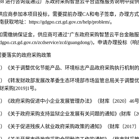
88
进行咨询或通过广东政府采购智慧云平台运维服务说明中提
供应商参加本项目投标，需要提前办理
CA
和电子签章，办理方式
南获取地址：
https://gdgpo.czt.gd.gov.cn/help/problem/
。
如需缴纳保证金，供应商可通过
"
广东政府采购智慧云平台金融服
/gdgpo.czt.gd.gov.cn/zcdservice/zcd/guangdong/)
，申请办理投标（响
需要落实的政府采购政策
1
）《关于调整优化节能产品、环境标志产品政府采购执行机制
2
）《转发财政部发展改革委生态环境部市场监管总局关于调整
财采购
[2019]1
号。
3
）《政府采购促进中小企业发展管理办法》（财库〔
2020
〕
46
4
）《关于政府采购支持监狱企业发展有关问题的通知》
(
财库〔
2
5
）《关于促进残疾人就业政府采购政策的通知》（财库〔
2017