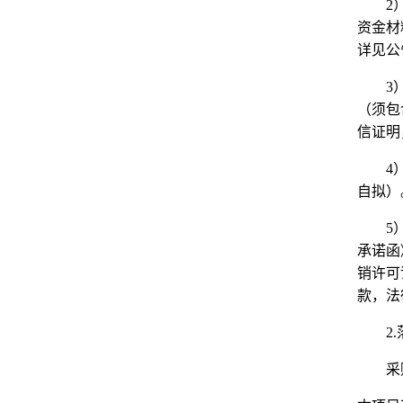
2
资金材
详见公
3
（须包
信证明
4
自拟）
5
承诺函
销许可
款，法
2.
采