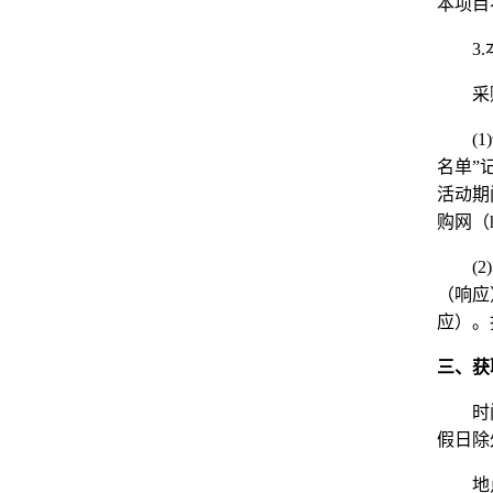
本项目
3.
采
(1)
名单
”
活动期
购网（
(2)
（响应
应）。
三、获
时
假日除
地