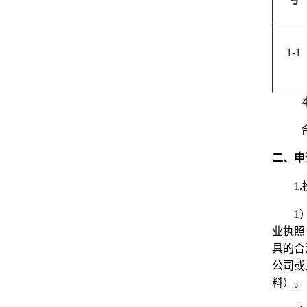
1-1
二、申
1.
1
业执照
具的合
公司或
料）。