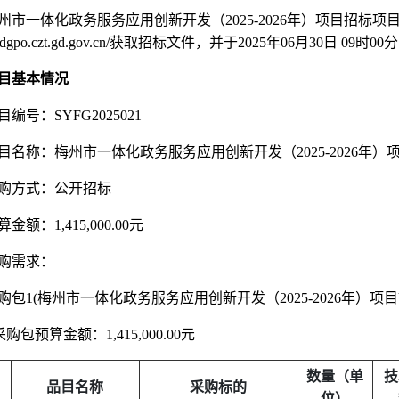
州市一体化政务服务应用创新开发（
2025-2026
年）项目
招标项
gdgpo.czt.gd.gov.cn/
获取招标文件，并于
2025
年
06
月
30
日
09
时
00
分
目基本情况
目编号：
SYFG2025021
目名称：梅州市一体化政务服务应用创新开发（
2025-2026
年）
购方式：公开招标
算金额：
1,415,000.00
元
购需求：
购包
1(
梅州市一体化政务服务应用创新开发（
2025-2026
年）项目
采购包预算金额：
1,415,000.00
元
数量（单
技
品目名称
采购标的
位）