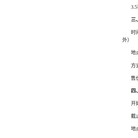
3.5
三
时
外）
地
方
售
四
开
截
地