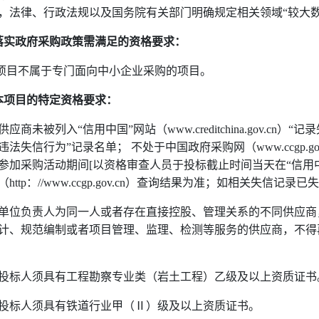
，法律、行政法规以及国务院有关部门明确规定相关领域
“
较大
落实政府采购政策需满足的资格要求：
项目不属于专门面向中小企业采购的项目。
本项目的特定资格要求：
供应商未被列入“信用中国”网站（
www.creditchina.gov.cn
）“记
违法失信行为”记录名单； 不处于中国政府采购网（
www.ccgp.go
参加采购活动期间
[
以资格审查人员于投标截止时间当天在“信用
（
http
：
//www.ccgp.gov.cn
）查询结果为准；如相关失信记录已失
单位负责人为同一人或者存在直接控股、管理关系的不同供应商
计、规范编制或者项目管理、监理、检测等服务的供应商，不得
投标人须具有工程勘察专业类（岩土工程）乙级及以上资质证书
投标人须具有铁道行业甲（Ⅱ）级及以上资质证书。