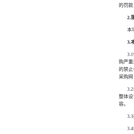
的罚款
2.
本
3.
3.1
购严重
的禁止
采购网
3.2
整体设
容。
3.3
3.4