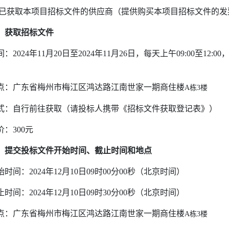
已获取本项目招标文件的供应商
（提供购买本项目招标文件的发
、获取招标文件
间：
2024
年
11
月
20
日至
2024
年
11
月
26
日，每天上午
09:00
至
12:00
点：广东省梅州市梅江区鸿达路江南世家一期商住楼
A
栋
3
楼
式：自行前往获取（请投标人携带《招标文件获取登记表》）
价：
300
元
、提交投标文件开始时间、截止时间和地点
始时间：
2024
年
12
月
10
日
09
时
00
分
00
秒（北京时间）
止时间：
2024
年
12
月
10
日
09
时
30
分
00
秒（北京时间）
点：广东省梅州市梅江区鸿达路江南世家一期商住楼
A
栋
3
楼