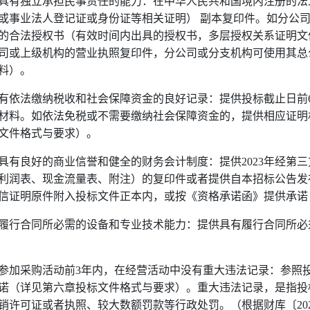
具有独立承担民事责任的能力：
在中华人民共和国境内注册的法
或事业法人登记证或身份证等相关证明） 副本复印件。如分公
的合法授权书（有效时间内出具的授权书，多层授权关系证明文
司或上级机构的营业执照复印件，分公司或分支机构可使用其总
料）。
有依法缴纳税收和社会保障资金的良好记录：
提供投标截止日前
材料。如依法免税或不需要缴纳社会保障资金的，提供相应证明
文件格式与要求）。
具有良好的商业信誉和健全的财务会计制度：提供
2023
年经第三
利润表、现金流量表、附注）的复印件或者提供自本招标公告发
信证明原件附入投标文件正本内，或按《资格承诺函》提供承诺
履行合同所必需的设备和专业技术能力：提供具有履行合同所必
参加采购活动前
3
年内，在经营活动中没有重大违法记录：参照
诺（详见第六章投标文件格式与要求）。重大违法记录，是指投
销许可证或者执照、较大数额罚款等行政处罚。（根据财库〔
20