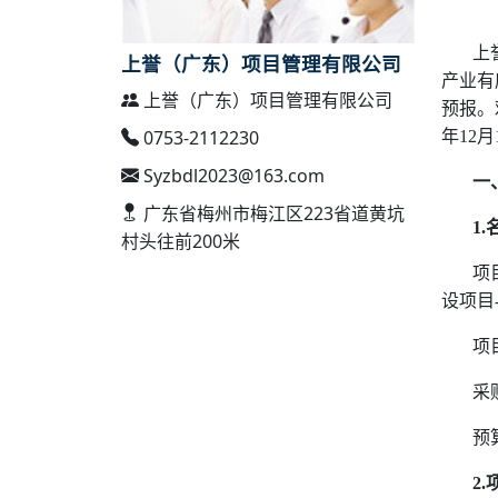
上
上誉（广东）项目管理有限公司
产业有
上誉（广东）项目管理有限公司
预报。
0753-2112230
年
12
月
Syzbdl2023@163.com
一
广东省梅州市梅江区223省道黄坑
1.
村头往前200米
项
设项目
项
采
预
2.