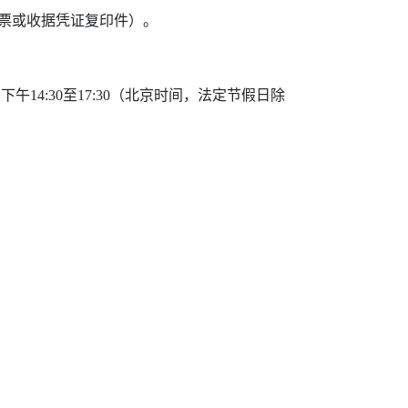
票或收据凭证复印件）。
，下午
14:30
至
17:30
（北京时间，法定节假日除