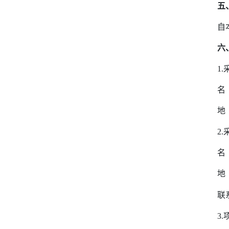
五
自
六
1.
名
地
2.
名
地
联
3.