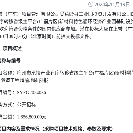
2024年11月19日
誉（广东）项目管理有限公司受蕉岭县工业园投资开发有限公司
序转移省级主平台
(
广福片区
)
新材料特色循环经济产业园基础设
欢迎符合资格条件的国内供应商参加。潜在投标人应在上誉（广
10
日
09
时
30
分（北京时间）前提交投标文件。
、项目概述
名称与编号
目名称：梅州市承接产业有序转移省级主平台
(
广福片区
)
新材料
-
隧道工程超前地质预报
目编号：
SYFG2024036
购方式：公开招标
算金额：
1,656,800.00
元
项目内容及需求情况（采购项目技术规格、参数及要求）