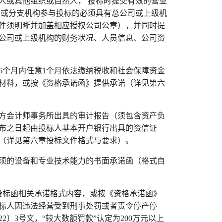
人或其他组织或自然人， 投标时提交有效的营业
司或分支机构参与投标的必须具有总公司或上级机
件须明晰并加盖相应授权公司公章），并同时提
公司或上级机构的财务状况、人员信息、公司资
6
个月内任意
1
个月依法缴纳税收和社会保障资金
材料，
或按《资格承诺函》提供承诺（详见第六
方会计师事务所出具的审计报告（须包含资产负
布之日起由投标人基本开户银行出具的资信证
（详见第六章投标文件格式与要求）。
须的设备和专业技术能力的书面承诺函（格式自
投标函相关承诺格式内容，或按《资格承诺函》
标人因违法经营受到刑事处罚或者责令停产停
22
〕
3
号文，
“
较大数额罚款
”
认定为
200
万元以上