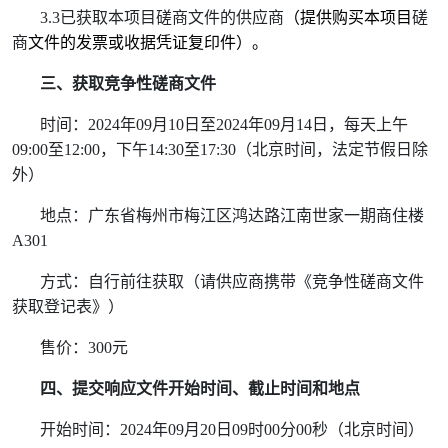
3.3
已获取本项目磋商文件的供应商
（提供购买本项目
磋
商
文件的发票或收据凭证复印件）。
三、获取竞争性磋商文件
时间：
2024
年
09
月
10
日至
2024
年
09
月
14
日，每天上午
09:00
至
12:00
，下午
14:30
至
17:30
（北京时间，法定节假日除
外）
地点：广东省梅州市梅江区鸿达路江南世家一期商住楼
A301
方式：自行前往获取（请供应商携带《竞争性磋商文件
获取登记表》）
售价：
300
元
四、提交响应文件开始时间、截止时间和地点
开始时间：
2024
年
09
月
20
日
09
时
00
分
00
秒（北京时间）