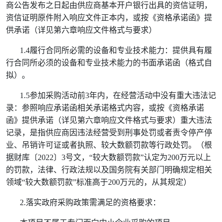
商公告发布之日起由供应商基本开户银行出具的资信证明
，
资信证明原件附入响应文件正本内
，
或按《资格承诺函》提
供承诺
（详见第六章响应文件格式与要求）
1.4
履行合同所必需的设备和专业技术能力：提供具有履
行合同所必须的设备和专业技术能力的书面承诺函（格式自
拟）。
1.5
参加采购活动前
3
年内，在经营活动中没有重大违法记
录：参照响应承诺函相关承诺格式内容
，
或按《资格承诺
函》提供承诺
（详见第六章响应文件格式与要求）重大违法
记录，是指供应商因违法经营受到刑事处罚或者责令停产停
业、吊销许可证或者执照、较大数额罚款等行政处罚。（根
据财库〔
2022
〕
3
号文，
“
较大数额罚款
”
认定为
200
万元以上
的罚款，法律、行政法规以及国务院有关部门明确规定相关
领域
“
较大数额罚款
”
标准高于
200
万元的，从其规定）
2.
落实政府采购政策需满足的资格要求：