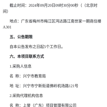
截止时间：
2024
年
09
月
20
日
09
时
30
分
00
秒（（北京时
间）
地点：广东省梅州市梅江区鸿达路江南世家一期商住楼
A301
五、公告期限
自本公告发布之日起
5
个工作日。
六、本项目联系方式
1.
采购人信息
名
称：兴宁市教育局
地
址：兴宁市宁新街道佛岭机场路
121
号
2.
采购代理机构信息
名
称：上誉（广东）项目管理有限公司