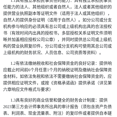
1.1
具有独立承担民事责任的能力：具有独立承担民事责
任能力的法人、其他组织或者自然人，法人或者其他组织的
提供营业执照副本等证明文件（适用于法人或其他组织），
自然人的提供身份证明（适用于自然人）。
如分公司或分支
机构参与响应的必须具有总公司或上级机构出具的合法授权
书（有效时间内出具的授权书，多层授权关系证明文件须明
晰并加盖相应授权公司公章），并同时提供总公司或上级机
构的营业执照复印件，分公司或分支机构可使用其总公司或
上级机构的财务状况、人员信息、公司资质等资料）。
1.2
有依法缴纳税收和社会保障资金的良好记录：提供响
应截止时间前
6
个月任意
1
个月的纳税证明及缴纳社会保障资
金材料，如依法免税和依法不需要缴纳社会保障资金的，应
提供相应证明文件
，
或按《资格承诺函》提供承诺
（详见第
六章响应文件格式与要求）
1.3
具有良好的商业信誉和健全的财务会计制度：提供
2023
第三方会计师事务所出具的审计报告（须包含资产负债
表、利润表、现金流量表、附注）的复印件或者提供自本磋