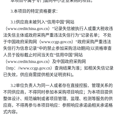
本项目不属于专门面向中小企业采购的项目。
3.
本项目的特定资格要求：
3.1
供应商未被列入“信用中国”网站
（
www.creditchina.gov.cn
）“记录失信被执行人或重大税收违
法失信主体或政府采购严重违法失信行为”记录名单； 不处
于中国政府采购网（
www.ccgp.gov.cn
）“政府采购严重违法
失信行为信息记录”中的禁止参加采购活动期间
[
以资格审查
人员于投标截止时间当天在“信用中国”网站
（
www.creditchina.gov.cn
）及中国政府采购网
（
http
：
//www.ccgp.gov.cn
）查询结果为准；如相关失信记录
已失效，供应商需提供相关证明资料
]
。
3.2
单位负责人为同一人或者存在直接控股、管理关系的
不同供应商，不得同时参加本采购项目响应；为本项目提供
整体设计、规范编制或者项目管理、监理、检测等服务的供
应商，不得再参与本项目响应：参照响应承诺函相关承诺格
式内容。